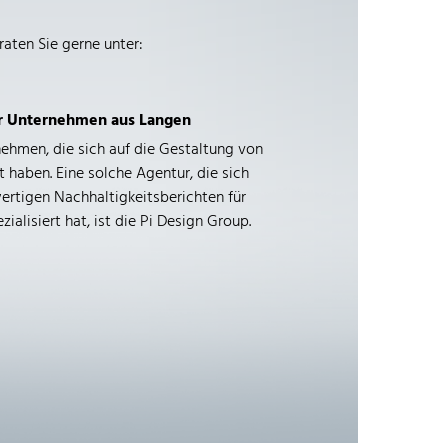
raten Sie gerne unter:
ür Unternehmen aus Langen
ehmen, die sich auf die Gestaltung von
t haben. Eine solche Agentur, die sich
ertigen Nachhaltigkeitsberichten für
alisiert hat, ist die Pi Design Group.
ie Gestaltung von
zialisiert, die für Unternehmen aus
sind. Sie bietet ihren Kunden eine
nstleistungen, von der Konzeption bis
rt auch die Erstellung von Layouts,
 und die Entwicklung von Corporate
ng mit ihren Kunden zusammen, um