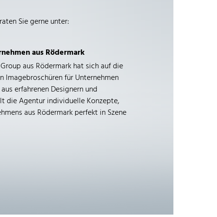
raten Sie gerne unter:
ernehmen aus Rödermark
 Group aus Rödermark hat sich auf die
n Imagebroschüren für Unternehmen
m aus erfahrenen Designern und
t die Agentur individuelle Konzepte,
nehmens aus Rödermark perfekt in Szene
iegt dabei auf der Erstellung von
 durch ihre Ästhetik als auch durch
rch die Verwendung von hochwertigen
tige Verarbeitung entstehen
tisch ansprechend sind, sondern auch