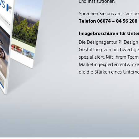
und Institutionen.
Sprechen Sie uns an – wir be
Telefon 06074 – 84 56 208
Imagebroschüren für Unt
Die Designagentur Pi Design
Gestaltung von hochwertige
spezialisiert. Mit ihrem Tea
Marketingexperten entwickel
die die Stärken eines Unter
setzen.
Ein Schwerpunkt der Arbeit l
Imagebroschüren, die sowohl
ihre Inhalte überzeugen. Du
Materialien und eine sorgfäl
Broschüren, die nicht nur op
lange halten.